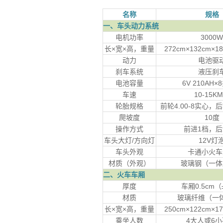
名称
规格
一、车头动力系统
电机功率
3000
长×宽×高，重量
272cm×132cm×18
动力
电池驱
刹车系统
液压刹
电池容量
6V 210AH×
车速
10-15KM
轮胎规格
前轮4.00-8实心，后
爬坡度
10度
操作方式
前进1档，后
车头大灯/方向灯
12V灯
车头外观
卡通小火车
材质（外观）
玻璃钢（一体
二、火车车厢
厚度
车厢0.5cm（
材质
玻璃纤维（一
长×宽×高，重量
250cm×122cm×17
乘坐人数
4大人或6小