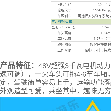
回转半径
最小 4.
轮胎尺寸
15×6.0-
车厢刹车
可选择安装刹车系统
三、整列火车
全长（6节车厢）
17m
车头高度
1.84m
车厢高度
1.75m（
颜色图案
可按客户提供的
工作时限
充电8小时可持续
产品特征：
48V超强3千瓦电机动力，
速可调），一火车头可拖4-6节车
定，驾驶简单容易上手，运输功能强
外观造型可爱，乘坐其中，趣味无穷